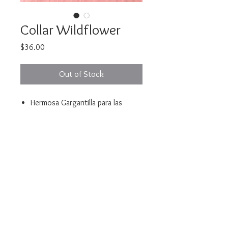
Collar Wildflower
Price
$36.00
Out of Stock
Hermosa Gargantilla para las
amantes de las abejitas.
Cadena 35 cm con extension de
7cm
Dije con cristales en estilo micro
pave
Bella Mari - Jewelery and Costume Jewelery
© 2021 Created by Yellow Corner Studio