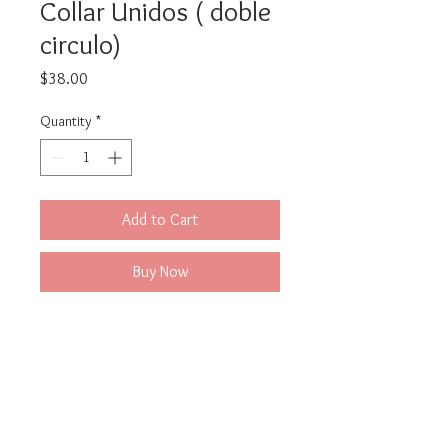
Collar Unidos ( doble
circulo)
Price
$38.00
Quantity
*
Add to Cart
Buy Now
Hermoso Diseño con un
significado especial ... la unidad.
Elaborado en Bronce con baño de
oro 24K.
Hipolaergenico .