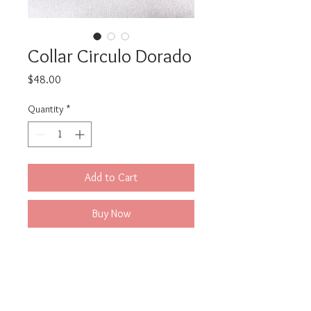
Collar Circulo Dorado
Price
$48.00
Quantity
*
Add to Cart
Buy Now
Hermoso diseño elaborado en
Técnica Puntillismo y deep en oro
24k
Es muy versatil para ocasion