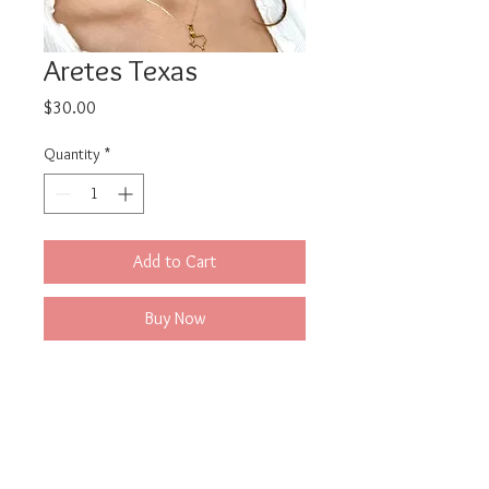
Aretes Texas
Price
$30.00
Quantity
*
Add to Cart
Buy Now
Ama a Texas.
Precioso diseño elaborado a mano
con baño de oro 18k.