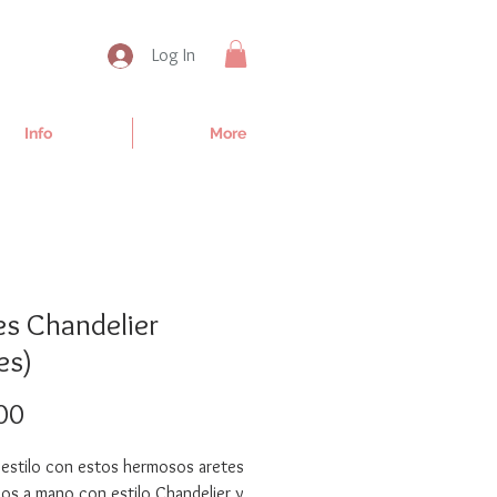
Log In
Info
More
es Chandelier
es)
Price
00
 estilo con estos hermosos aretes
os a mano con estilo Chandelier y