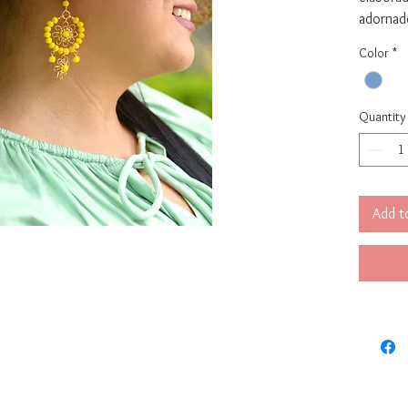
adornad
Son liv
Color
*
Medidas:
inc)
Quantity
Add t