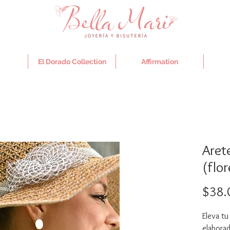
El Dorado Collection
Affirmation
Aret
(flor
$38.
Eleva tu
elaborad