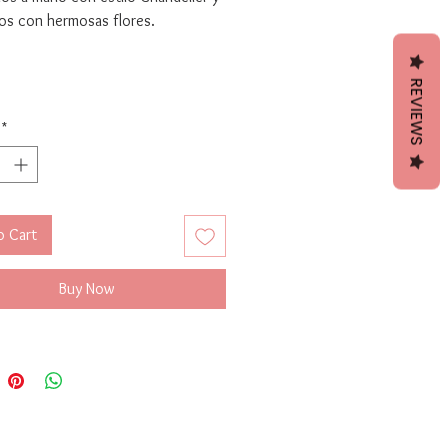
os con hermosas flores.
ianos y comodos.
 8.0 cm x 3.4 cm ( 3.0 inc x 1.3
REVIEWS
*
o Cart
Buy Now