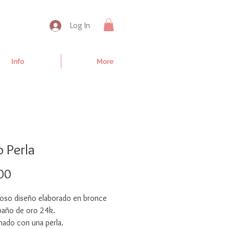
Log In
Info
More
o Perla
Price
00
oso diseño elaborado en bronce
baño de oro 24k.
nado con una perla.