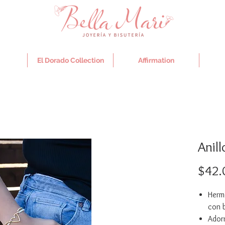
El Dorado Collection
Affirmation
Anill
$42.
Herm
con 
Ador