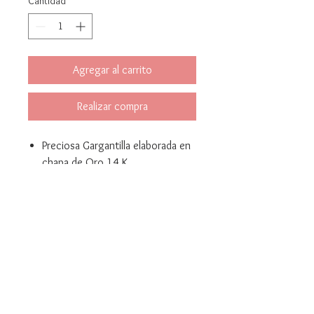
Cantidad
*
Agregar al carrito
Realizar compra
Preciosa Gargantilla elaborada en
chapa de Oro 14 K
Medidas: Disponible en 36 cm o
38 cms de longitud.
Bella Mari Joyeria y Bisuteria
marivelez@bellamarijoyeriaybisuteria.com
© 2021 Created by Yellow Corner Studio, LLC