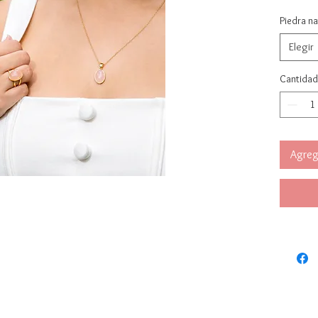
Medi
Piedra na
44 c
Elegir
Cantidad
Agrega