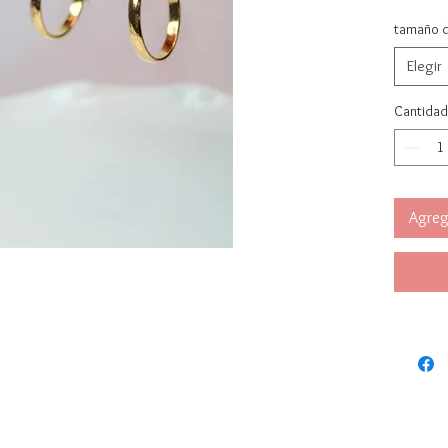
Elab
tamaño d
Hipoa
Disp
Elegir
(1.0 
Cantidad
Agrega