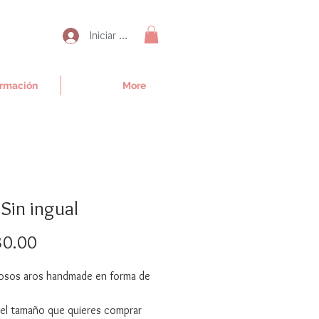
Iniciar sesión
irmación
More
 Sin ingual
Precio
0.00
iosos aros handmade en forma de
 el tamaño que quieres comprar