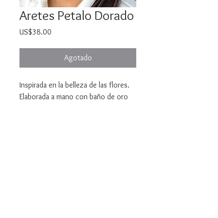
Aretes Petalo Dorado
Precio
US$38.00
Agotado
Inspirada en la belleza de las flores.
Elaborada a mano con baño de oro
18K
Bella Mari Joyeria y Bisuteria
marivelez@bellamarijoyeriaybisuteria.com
© 2021 Created by Yellow Corner Studio, LLC