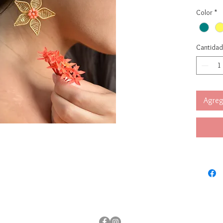
gran det
Color
*
Son lig
Medidas:
Cantidad
Agrega