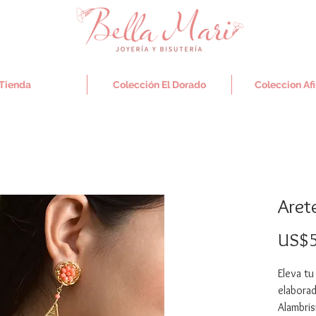
Tienda
Colección El Dorado
Coleccion Af
Aret
US$5
Eleva tu
elabora
Alambris