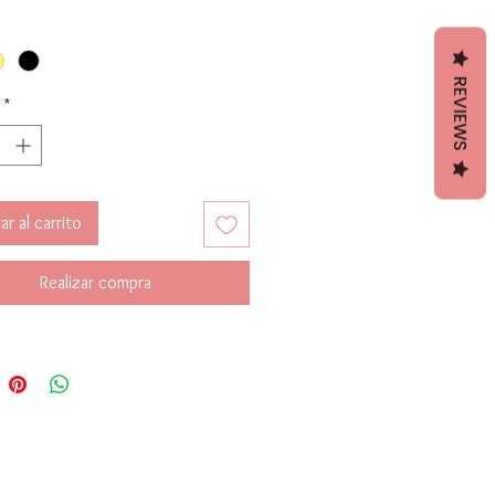
alle.
eros y comodos.
 7 cm x 4 cm (2.7 inch x 1.6)
REVIEWS
*
r al carrito
Realizar compra