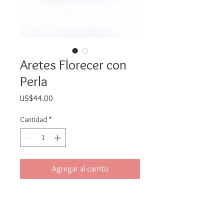
Aretes Florecer con
Perla
Precio
US$44.00
Cantidad
*
Agregar al carrito
Realizar compra
Elaborados a Mano. Baño de oro 18k