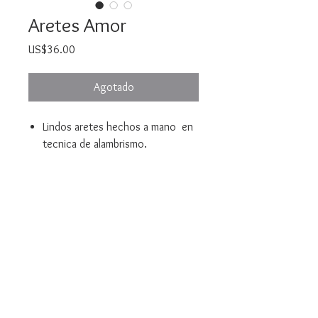
Aretes Amor
Precio
US$36.00
Agotado
Lindos aretes hechos a mano en
tecnica de alambrismo.
Tejidos con Hilo Golfi
Cristales facetados disponibles
en color rojo y fuscia
Livianos e hipoalergicos.
Medidas: 5.5 cm largo x 2.5cm
Bella Mari Joyeria y Bisuteria
ancho (2.1 inch x 1.0inch)
marivelez@bellamarijoyeriaybisuteria.com
© 2021 Created by Yellow Corner Studio, LLC