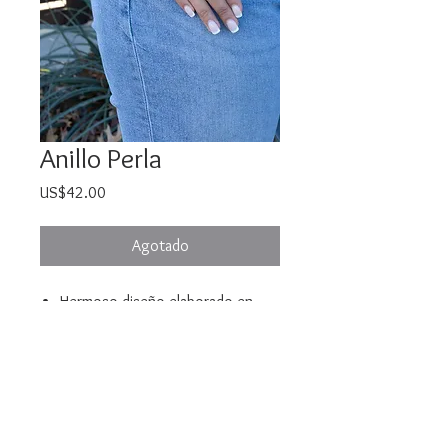
Anillo Perla
Precio
US$42.00
Agotado
Hermoso diseño elaborado en
bronce con baño de oro 24k.
Adornado con una perla.
Anillo Ajustable Ancho 1.2 cm